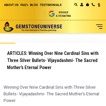
ABOUT US
FAQ's
BLOG
TESTIMONIALS
Curren
MY CART
GOOGLE
4.7/5 RATING
Skip
to
Content
ARTICLES: Winning Over Nine Cardinal Sins with
Three Silver Bullets- Vijayadashmi- The Sacred
Mother’s Eternal Power
Winning Over Nine Cardinal Sins with Three Silver
Bullets- Vijayadashmi- The Sacred Mother’s Eternal
Power