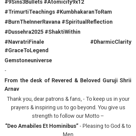
#9Sins3Bullets
#Atomicity9x12
#TrimurtiTeachings
#KumbhakaranToRam
#BurnTheInnerRavana
#SpiritualReflection
#Dussehra2025
#ShaktiWithin
#NavratriFinale
#DharmicClarity
#GraceToLegend
Gemstoneuniverse
-
From the desk of Revered & Beloved Guruji Shrii
Arnav
Thank you, dear patrons & fans, - To keep us in your
prayers & inspiring us to go beyond. You give us
strength to follow our Motto –
“Deo Amabiles Et Hominibus”
- Pleasing to God & to
Men