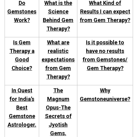
Do
What is the
What Kind of
Gemstones
Science
Results I can expect
Work?
Behind Gem
from Gem Therapy?
Therapy?
Is Gem
What are
Is it possible to
Therapy a
realistic
have no results
Good
expectations
from Gemstones/
Choice?
from Gem
Gem Therapy?
Therapy?
In Quest
The
Why
for India’s
Magnum
Gemstoneuniverse?
Best
Opus-The
Gemstone
Secrets of
Astrologer.
Jyotish
Gems.