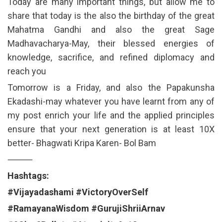
Today are many important things, but allow me to
share that today is the also the birthday of the great
Mahatma Gandhi and also the great Sage
Madhavacharya-May, their blessed energies of
knowledge, sacrifice, and refined diplomacy and
reach you
Tomorrow is a Friday, and also the Papakunsha
Ekadashi-may whatever you have learnt from any of
my post enrich your life and the applied principles
ensure that your next generation is at least 10X
better- Bhagwati Kripa Karen- Bol Bam
⸻
Hashtags:
#Vijayadashami
#VictoryOverSelf
#RamayanaWisdom
#GurujiShriiArnav